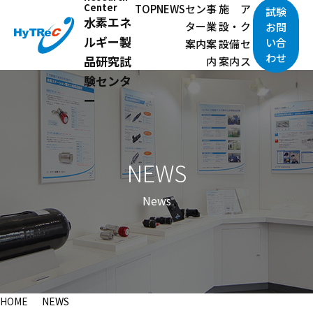
Center
TOP
NEWS
セン
事
施
ア
試験
水素エネ
ター
業
設・
ク
お問
ルギー製
い合
案内
案
設備
セ
わせ
品研究試
内
案内
ス
験センタ
ー
NEWS
News
HOME
NEWS