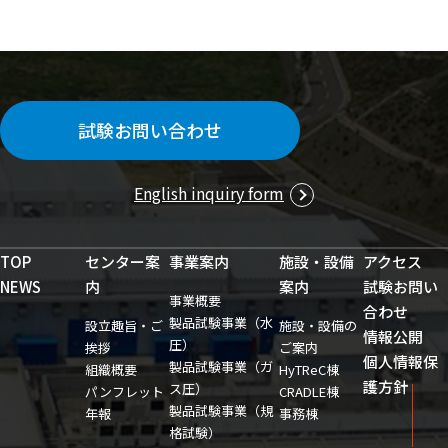
試験お問い合わせ
English inquiry form
TOP
センター案
事業案内
施設・設備
アクセス
NEWS
内
案内
試験お問い
事業概要
合わせ
製品試験事業（水
設立趣旨・ご
施設・設備の
情報公開
圧）
挨拶
ご案内
個人情報保
製品試験事業（ガ
組織概要
HyTReC棟
護方針
ス圧）
パンフレット
CRADLE棟
製品試験事業（規
年報
事務棟
格試験）