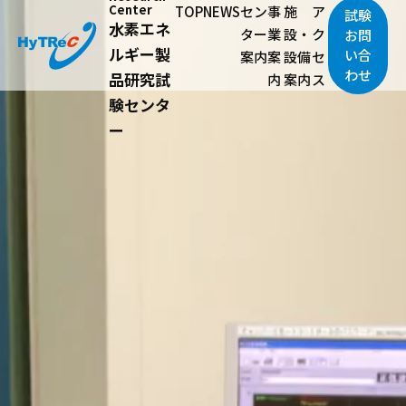
Center
TOP
NEWS
セン
事
施
ア
試験
水素エネ
ター
業
設・
ク
お問
ルギー製
い合
案内
案
設備
セ
わせ
品研究試
内
案内
ス
験センタ
ー