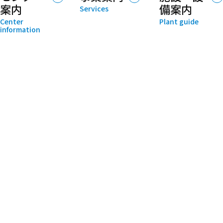
案内
備案内
Services
Center
Plant guide
information
試験お問い合わせ
English inquiry form
TOP
センター案
事業案内
施設・設備
アクセス
NEWS
内
案内
試験お問い
事業概要
合わせ
製品試験事業（水
設立趣旨・ご
施設・設備の