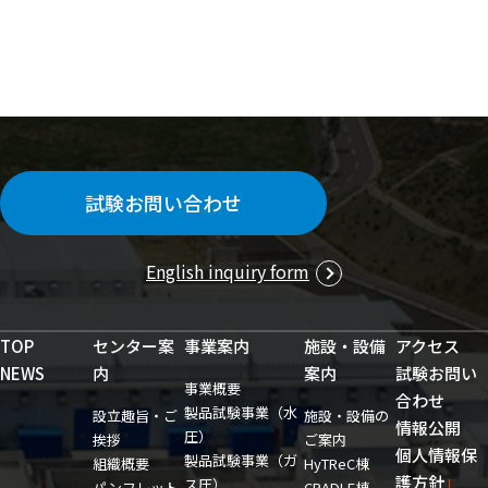
試験お問い合わせ
English inquiry form
TOP
センター案
事業案内
施設・設備
アクセス
NEWS
内
案内
試験お問い
事業概要
合わせ
製品試験事業（水
設立趣旨・ご
施設・設備の
情報公開
圧）
挨拶
ご案内
個人情報保
製品試験事業（ガ
組織概要
HyTReC棟
護方針
ス圧）
パンフレット
CRADLE棟