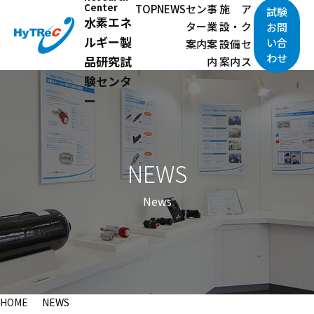
Center
TOP
NEWS
セン
事
施
ア
試験
水素エネ
ター
業
設・
ク
お問
ルギー製
い合
案内
案
設備
セ
わせ
品研究試
内
案内
ス
験センタ
ー
NEWS
News
HOME
NEWS